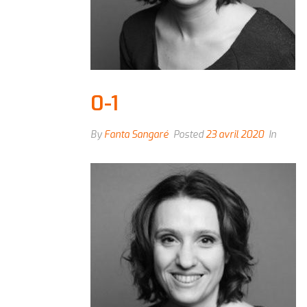
0-1
By
Fanta Sangaré
Posted
23 avril 2020
In