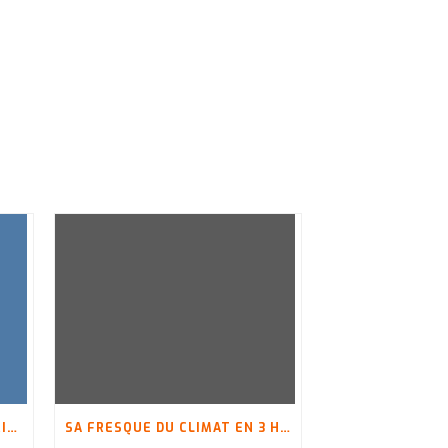
LA CARTE N’EST PAS LE TERRITOIRE
SA FRESQUE DU CLIMAT EN 3 HEURES : « C’EST PAS FINI, OUI ?! »